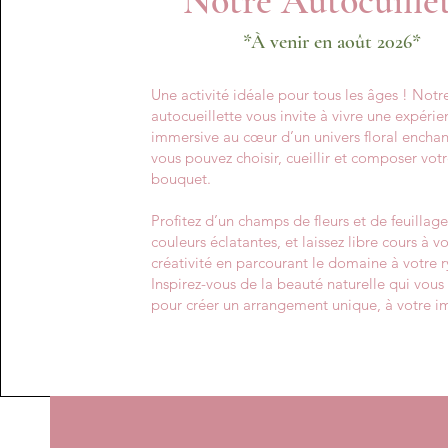
Notre Autocuille
*À venir en août 2026*
Une activité idéale pour tous les âges ! Notr
autocueillette vous invite à vivre une expérie
immersive au cœur d’un univers floral enchan
vous pouvez choisir, cueillir et composer vot
bouquet.
Profitez d’un champs de fleurs et de feuillag
couleurs éclatantes, et laissez libre cours à v
créativité en parcourant le domaine à votre 
Inspirez-vous de la beauté naturelle qui vous
pour créer un arrangement unique, à votre i